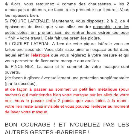
4/ Alors, vous retournez « comme des chaussettes » les
2
« masques » obtenus, de façon à les présenter sur l’endroit. Vous
les repassez bien.
5/ PIQURE LATERALE. Maintenant, vous disposez, 2 à 2, de 4
épaisseurs de tissu que vous allez coudre
ensemble, par les
petits côtés, en prenant soin de rentrer leurs extrémités pour
« finir » votre travail.
Cela fait une première piqûre.
5 / OURLET LATERAL. A 1cm de cette piqure latérale vous en
faites une seconde. Vous définissez ainsi un espace-ourlet dans
lequel enfiler
l’élastique
que vous réglerez à votre mesure et qui
vous permettra de fixer votre masque aux oreilles.
6/ PINCE-NEZ. La base et le sommet de votre masque sont
ouverts,
(de façon à glisser éventuellement une protection supplémentaire
(par le dessous),
et de façon à passer au sommet un petit lien métallique (pour
sachets) qui maintiendra bien votre masque sur les ailes de votre
nez. Vous le passez entre 2 points que vous faites à la main :
votre lien reste ainsi invisible et vous pouvez l’enlever au moment
de laver votre masque.
BON COURAGE ! ET N’OUBLIEZ PAS LES
AUTRES GESTES -BARRIERE !