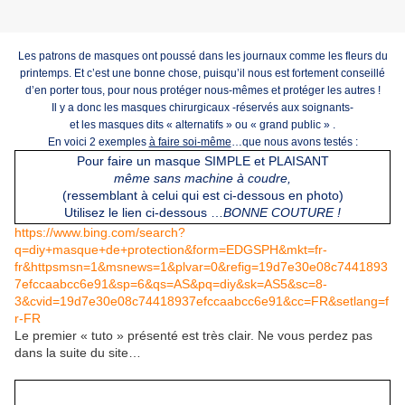
Les patrons de masques ont poussé dans les journaux comme les fleurs du
printemps. Et c’est une bonne chose, puisqu’il nous est fortement conseillé
d’en porter tous, pour nous protéger nous-mêmes et protéger les autres !
Il y a donc les masques chirurgicaux -réservés aux soignants-
et les masques dits « alternatifs » ou « grand public » .
En voici 2 exemples
à faire soi-même
…que nous avons testés :
Pour faire un masque SIMPLE et PLAISANT
même sans machine à coudre,
(
ressemblant à celui qui est ci-dessous en photo)
Utilisez le lien ci-dessous …
BONNE COUTURE !
https://www.bing.com/search?
q=diy+masque+de+protection&form=EDGSPH&mkt=fr-
fr&httpsmsn=1&msnews=1&plvar=0&refig=19d7e30e08c7441893
7efccaabcc6e91&sp=6&qs=AS&pq=diy&sk=AS5&sc=8-
3&cvid=19d7e30e08c74418937efccaabcc6e91&cc=FR&setlang=f
r-FR
Le premier « tuto » présenté est très clair. Ne vous perdez pas
dans la suite du site…