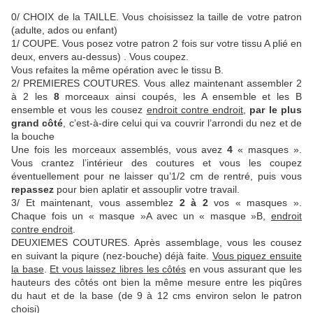
0/ CHOIX de la TAILLE. Vous choisissez la taille de votre patron
(adulte, ados ou enfant)
1/ COUPE. Vous posez votre patron 2 fois sur votre tissu A plié en
deux, envers au-dessus) . Vous coupez.
Vous refaites la même opération avec le tissu B.
2/ PREMIERES COUTURES. Vous allez maintenant assembler 2
à 2 les
8
morceaux ainsi coupés, les A ensemble et les B
ensemble et vous les cousez
endroit contre endroit,
par le plus
grand côté
, c’est-à-dire celui qui va couvrir l’arrondi du nez et de
la bouche
Une fois les morceaux assemblés, vous avez
4
« masques ».
Vous crantez l’intérieur des coutures et vous les coupez
éventuellement pour ne laisser qu’1/2 cm de rentré, puis vous
repassez
pour bien aplatir et assouplir votre travail.
3/ Et maintenant, vous assemblez
2 à 2
vos « masques ».
Chaque fois un « masque »A avec un « masque »B,
endroit
contre endroit
.
DEUXIEMES COUTURES. Après assemblage, vous les cousez
en suivant la piqure (nez-bouche) déjà faite.
Vous piquez ensuite
la base
.
Et vous laissez libres les côtés
en vous assurant que les
hauteurs des côtés ont bien la même mesure entre les piqûres
du haut et de la base (de 9 à 12 cms environ selon le patron
choisi)